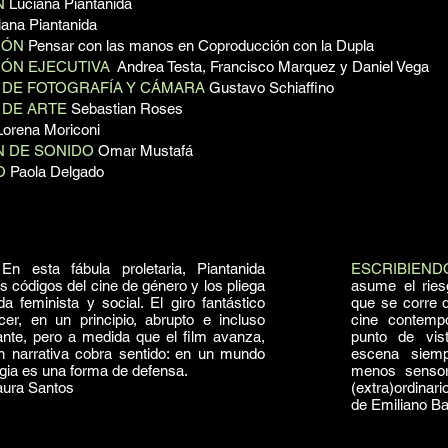
N
Luciana Piantanida
ana Piantanida
IÓN
Pensar con las manos en Coproducción con la Dupla
ÓN EJECUTIVA
Andrea Testa, Francisco Marquez y Daniel Vega
 DE FOTOGRAFÍA Y CÁMARA
Gustavo Schiaffino
 DE ARTE
Sebastian Roses
orena Moriconi
N DE SONIDO
Omar Mustafá
O
Paola Delgado
n esta fábula proletaria, Piantanida
ESCRIBIEN
s códigos del cine de género y los pliega
asume el ries
a feminista y social. El giro fantástico
que se corre 
er, en un principio, abrupto e incluso
cine contemp
nte, pero a medida que el film avanza,
punto de vis
n narrativa cobra sentido: en un mundo
escena siemp
agia es una forma de defensa.
menos sensori
Laura Santos
(extra)ordinari
de Emiliano Ba