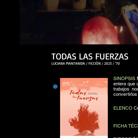
TODAS LAS FUERZAS
LUCIANA PIANTANIDA / FICCIÓN / 2025 / '70
SINOPSIS
M
entera que 
SINOPSIS
trabajos n
convertirlo
​ELENCO
Ce
FICHA TÉC