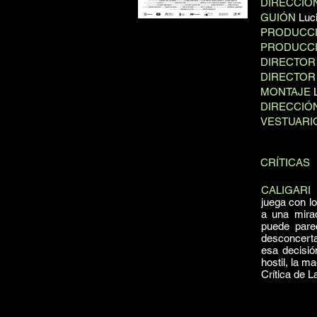
DIRECCIÓ
GUIÓN
Luci
PRODUCC
PRODUCCI
DIRECTOR
DIRECTOR
MONTAJE
L
DIRECCIÓ
VESTUARI
CRÍTICAS
CALIGARI
E
juega con lo
a una mirad
puede parec
desconcerta
esa decisió
hostil, la m
Crítica de 