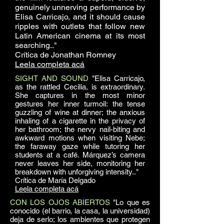
genuinely unnerving performance by
Elisa Carricajo, and it should cause
ripples with outlets that follow new
Latin American cinema at its most
searching.."
Crítica de
Jonathan Romney
Leela completa acá
SIGHT AND SOUND
"Elisa Carricajo,
as the rattled Cecilia, is extraordinary.
She captures in the most minor
gestures her inner turmoil: the tense
guzzling of wine at dinner; the anxious
inhaling of a cigarette in the privacy of
her bathroom; the nervy nail-biting and
awkward motions when visiting Nebe;
the faraway gaze while tutoring her
students at a café. Márquez’s camera
never leaves her side, monitoring her
breakdown with unforgiving intensity.."
Crítica de María Delgado
Leela completa acá
CON LOS OJOS ABIERTOS
"Lo que es
conocido (el barrio, la casa, la universidad)
deja de serlo; los ambientes que protegen